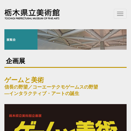
T
o
g
g
l
e
n
a
企画展
v
i
g
ゲームと美術
a
t
信長の野望／コーエーテクモゲームスの野望
i
—インタラクティブ・アートの誕生
o
n