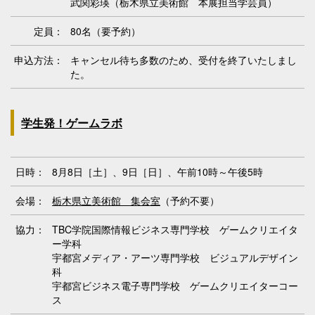
武関彩瑛（栃木県立美術館 本展担当学芸員）
定員：
80名（要予約）
申込方法：
キャンセル待ち多数のため、受付を終了いたしまし
た。
学生発！ゲームラボ
日時：
8月8日［土］、9日［日］、午前10時～午後5時
会場：
栃木県立美術館 集会室
（予約不要）
協力：
TBC学院国際情報ビジネス専門学校 ゲームクリエイタ
ー学科
宇都宮メディア・アーツ専門学校 ビジュアルデザイン
科
宇都宮ビジネス電子専門学校 ゲームクリエイターコー
ス