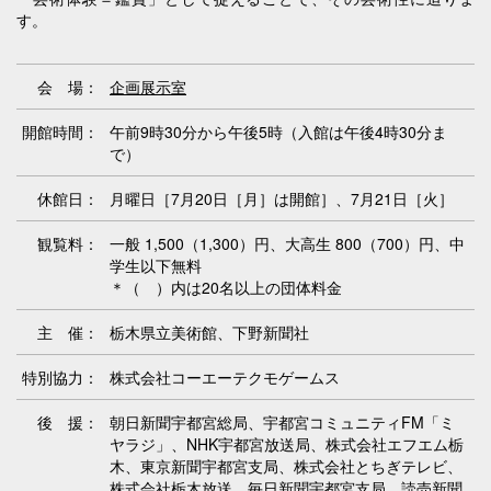
す。
会 場：
企画展示室
開館時間：
午前9時30分から午後5時（入館は午後4時30分ま
で）
休館日：
月曜日［7月20日［月］は開館］、7月21日［火］
観覧料：
一般 1,500（1,300）円、大高生 800（700）円、中
学生以下無料
＊（ ）内は20名以上の団体料金
主 催：
栃木県立美術館、下野新聞社
特別協力：
株式会社コーエーテクモゲームス
後 援：
朝日新聞宇都宮総局、宇都宮コミュニティFM「ミ
ヤラジ」、NHK宇都宮放送局、株式会社エフエム栃
木、東京新聞宇都宮支局、株式会社とちぎテレビ、
株式会社栃木放送、毎日新聞宇都宮支局、読売新聞