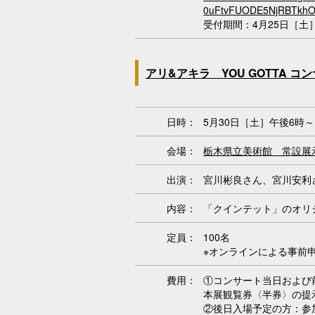
0uFtvFUODE5NjRBTkh
受付期間：4月25日［土
アリ&アキラ YOU GOTTA コ
日時：
5月30日［土］午後6時
会場：
栃木県立美術館 常設展
出演：
宮川彬良さん、宮川安利
内容：
「クインテット」のオリ
定員：
100名
※オンラインによる事前
費用：
①コンサート当日および前
本展観覧券〈半券〉の提
②後日入場予定の方：参加費