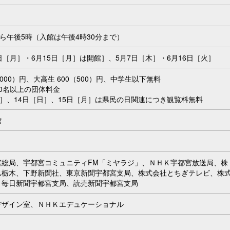
から午後5時（入館は午後4時30分まで）
日［月］・6月15日［月］は開館］、5月7日［木］・6月16日［火］
（1,000）円、大高生 600（500）円、中学生以下無料
0名以上の団体料金
土］、14日［日］、15日［月］は県民の日関連につき観覧料無料
館
宮総局、宇都宮コミュニティFM「ミヤラジ」、ＮＨＫ宇都宮放送局、株
ム栃木、下野新聞社、東京新聞宇都宮支局、株式会社とちぎテレビ、株
、毎日新聞宇都宮支局、読売新聞宇都宮支局
デザイン室、ＮＨＫエデュケーショナル