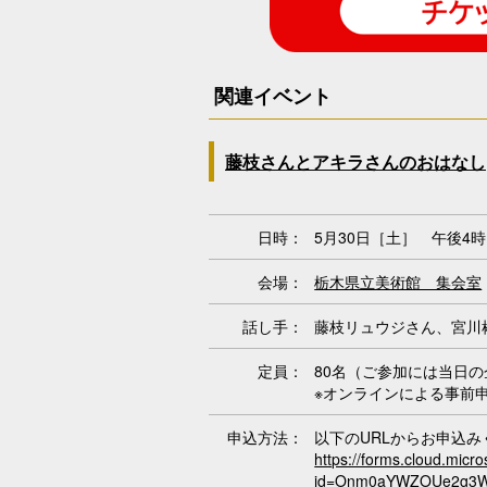
関連イベント
藤枝さんとアキラさんのおはなし
日時：
5月30日［土］ 午後4時
会場：
栃木県立美術館 集会室
話し手：
藤枝リュウジさん、宮川
定員：
80名（ご参加には当日
※オンラインによる事前
申込方法：
以下のURLからお申込み
https://forms.cloud.mic
id=Onm0aYWZOUe2g3W5