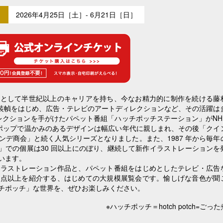
2026年4月25日［土］- 6月21日［日］
ーとして半世紀以上のキャリアを持ち、今なお精力的に制作を続ける藤
の装幀をはじめ、広告・テレビのアートディレクションなど、その活躍は
ィレクションを手がけたパペット番組「ハッチポッチステーション」がNH
ポップで温かみのあるデザインは幅広い年代に親しまれ、その後「クイ
デ商会」と続く人気シリーズとなりました。また、1987 年から毎年
ery」での個展は30 回以上にのぼり、継続して新作イラストレーションを
います。
イラストレーション作品と、パペット番組をはじめとしたテレビ・広告
00点以上を紹介する、はじめての大規模展覧会です。愉しげな音色が聞
チポッチ」な世界を、ぜひお楽しみください。
※ハッチポッチ＝hotch potch=ごった