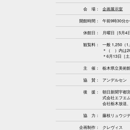
会 場：
企画展示室
開館時間：
午前9時30分
休館日：
月曜日［5月4
観覧料：
一般 1,250
＊（ ）内は2
＊6月13日［
主 催：
栃木県立美術
協 賛：
アンデルセン
後 援：
朝日新聞宇都
式会社エフエ
会社栃木放送
協 力：
藤枝リュウジ
企画制作：
クレヴィス