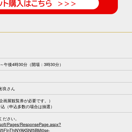
～午後4時30分（開場：3時30分）
彬良さん
の企画展観覧券が必要です。）
申込（申込多数の場合は抽選）
ください。
rosoft/Pages/ResponsePage.aspx?
FInThjNYAKSNf5BMi0se-