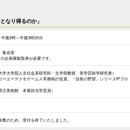
術となり得るのか」
 午後2時～午後3時30分
 集会室
日の企画展観覧券が必要です。
大学大学院人文社会系研究科・文学部教授、美学芸術学研究者）
コーエーテクモゲームス常務執行役員、「信長の野望」シリーズIPプロ
県立美術館 本展担当学芸員）
多数のため、受付を終了いたしました。