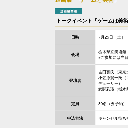
トークイベント「ゲームは美
日時
7月25日［土］
栃木県立美術館
会場
※ご参加には当
吉田寛氏（東京
小笠原賢一氏（
登壇者
デューサー）
武関彩瑛（栃木
定員
80名（要予約）
申込方法
キャンセル待ち