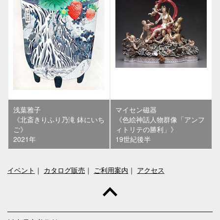
浅葉雅子
マイセン磁器
《北斎きりふり乃滝 鉢にいち
《色絵神話人物群像「アンフ
ご》
ィトリテの勝利」》
2021年
19世紀後半
イベント
｜
カタログ販売
｜
ご利用案内
｜
アクセス