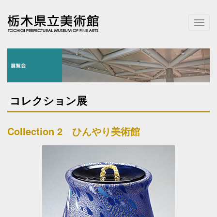
T
o
g
g
l
e
n
a
コレクション展
v
i
g
Collection 2 ひんやり美術館
a
t
i
o
n