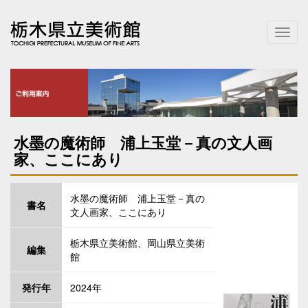
T
o
g
g
l
e
n
a
水墨の魔術師 浦上玉堂－真の文人画
v
家、ここにあり
i
g
a
水墨の魔術師 浦上玉堂－真の
t
書名
文人画家、ここにあり
i
o
n
栃木県立美術館、岡山県立美術
編集
館
発行年
2024年