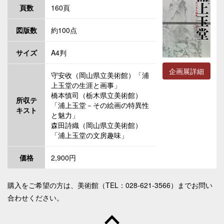
頁数
160頁
図版数
約100点
サイズ
A4判
企画展詳細
守安收（岡山県立美術館）「浦
上玉堂の生涯と画事」
橋本慎司（栃木県立美術館）
所収テ
「浦上玉堂－その絵画の特異性
キスト
と魅力」
森田詩織（岡山県立美術館）
「浦上玉堂の文房趣味」
価格
2,900円
購入をご希望の方は、美術館（TEL：028-621-3566）までお問い
合わせください。