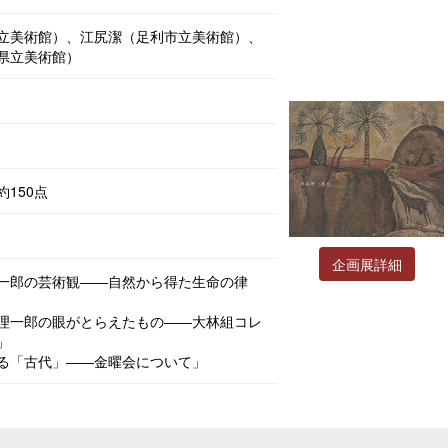
立美術館）、江尻潔（足利市立美術館）、
県立美術館）
150点
企画展詳細
一郎の芸術観――自然から得た生命の律
理一郎の眼がとらえたもの――大林組コレ
」
る「古代」――金曜会について」