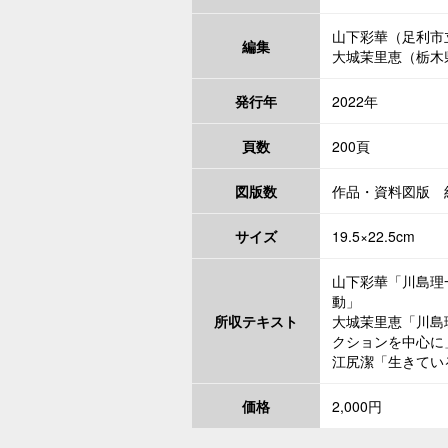
山下彩華（足利市
編集
大城茉里恵（栃木
発行年
2022年
頁数
200頁
図版数
作品・資料図版 約
サイズ
19.5×22.5cm
山下彩華「川島理
動」
所収テキスト
大城茉里恵「川島
クションを中心に
江尻潔「生きてい
価格
2,000円