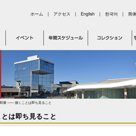
ホーム
|
アクセス
|
English
|
한국어
|
简
郎展 ―― 描くことは即ち見ること
ことは即ち見ること