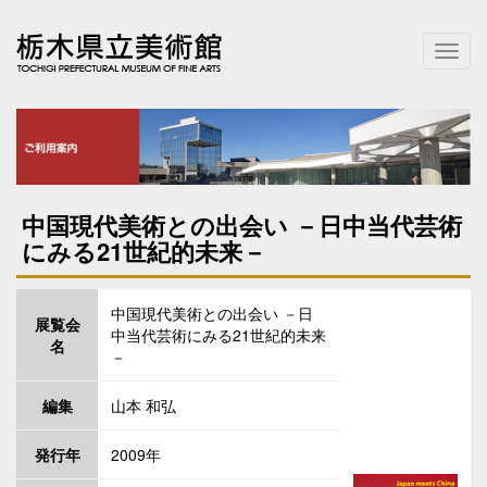
T
o
g
g
l
e
n
a
中国現代美術との出会い －日中当代芸術
v
にみる21世紀的未来－
i
g
a
中国現代美術との出会い －日
t
展覧会
中当代芸術にみる21世紀的未来
i
名
－
o
n
編集
山本 和弘
発行年
2009年