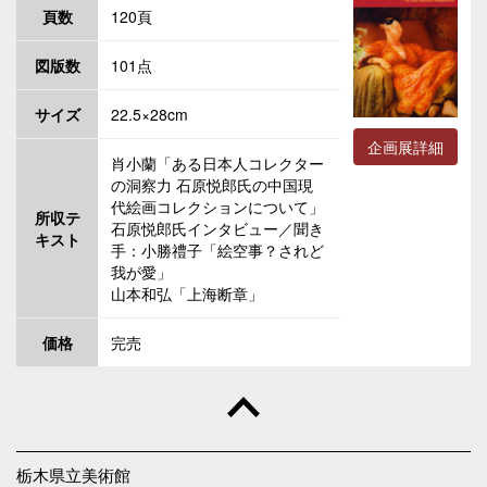
頁数
120頁
図版数
101点
サイズ
22.5×28cm
企画展詳細
肖小蘭「ある日本人コレクター
の洞察力 石原悦郎氏の中国現
代絵画コレクションについて」
所収テ
石原悦郎氏インタビュー／聞き
キスト
手：小勝禮子「絵空事？されど
我が愛」
山本和弘「上海断章」
価格
完売
栃木県立美術館