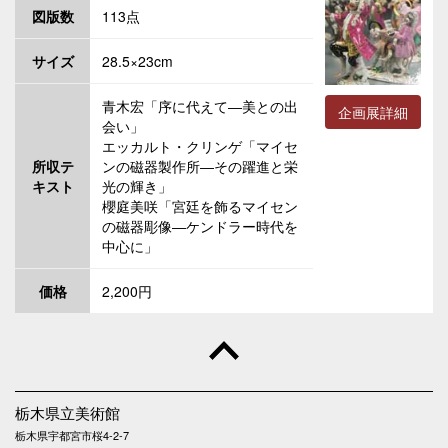
図版数
113点
サイズ
28.5×23cm
青木宏「序に代えて―美との出
企画展詳細
会い」
エッカルト・クリンゲ「マイセ
所収テ
ンの磁器製作所―その躍進と栄
キスト
光の輝き」
櫻庭美咲「宮廷を飾るマイセン
の磁器彫像―ケンドラー時代を
中心に」
価格
2,200円
栃木県立美術館
栃木県宇都宮市桜4-2-7