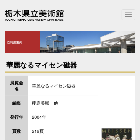
T
o
g
g
l
e
n
a
華麗なるマイセン磁器
v
i
g
展覧会
a
華麗なるマイセン磁器
名
t
i
編集
櫻庭美咲 他
o
n
発行年
2004年
頁数
219頁