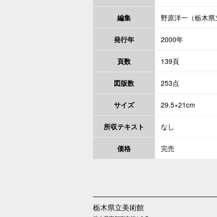
編集
野原洋一（栃木県
発行年
2000年
頁数
139頁
図版数
253点
サイズ
29.5×21cm
所収テキスト
なし
価格
完売
栃木県立美術館