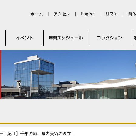
ホーム
|
アクセス
|
English
|
한국어
|
简
十世紀Ⅱ】千年の扉―県内美術の現在―