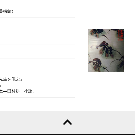
美術館）
先生を偲ぶ」
」
土―田村耕一小論」