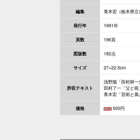
編集
青木宏（栃木県立
発行年
1991年
頁数
196頁
図版数
182点
サイズ
27×22.5cm
浅野陽「田村耕一
所収テキスト
田村了一「父と硯
青木宏「芸術と風
価格
500円