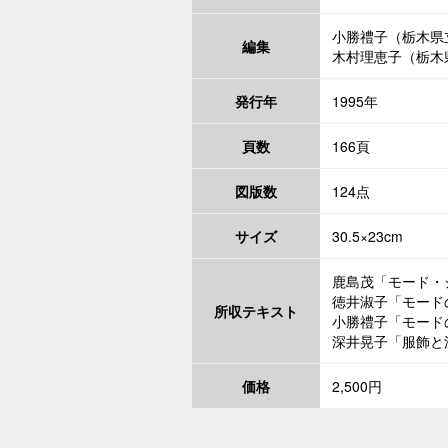
小勝禮子（栃木県
編集
木村理恵子（栃木
発行年
1995年
頁数
166頁
図版数
124点
サイズ
30.5×23cm
鹿島茂「モード・
徳井淑子「モード
所収テキスト
小勝禮子「モード
深井晃子「服飾と
価格
2,500円