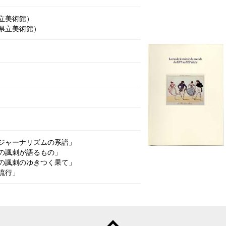
立美術館）
県立美術館）
ジャーナリズムの系譜」
の諷刺が語るもの」
の諷刺のゆきつく果て」
流行」