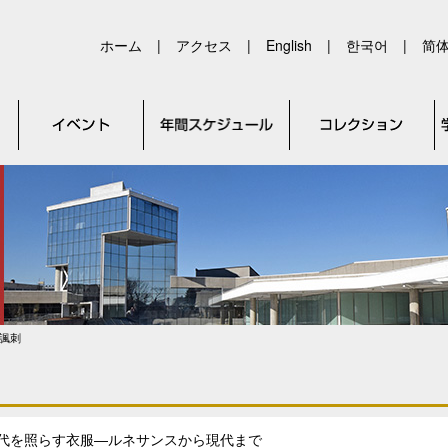
ホーム
|
アクセス
|
English
|
한국어
|
简
諷刺
代を照らす衣服―ルネサンスから現代まで