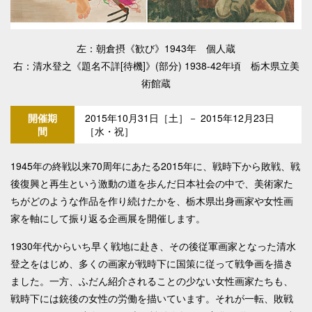
左：朝倉摂《歓び》1943年 個人蔵
右：清水登之《題名不詳[待機]》(部分) 1938-42年頃 栃木県立美
術館蔵
開催期
2015年10月31日［土］－ 2015年12月23日
間
［水・祝］
1945年の終戦以来70周年にあたる2015年に、戦時下から敗戦、戦
後復興と再生という激動の道を歩んだ日本社会の中で、美術家た
ちがどのような作品を作り続けたかを、栃木県出身画家や女性画
家を軸にして振り返る企画展を開催します。
1930年代からいち早く戦地に赴き、その後従軍画家となった清水
登之をはじめ、多くの画家が戦時下に国策に従って戦争画を描き
ました。一方、ふだん紹介されることの少ない女性画家たちも、
戦時下には銃後の女性の労働を描いています。それが一転、敗戦