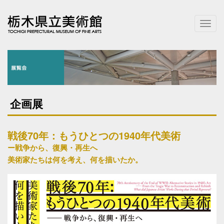
T
o
g
g
l
e
n
a
企画展
v
i
g
戦後70年：もうひとつの1940年代美術
a
t
ー戦争から、復興・再生へ
i
美術家たちは何を考え、何を描いたか。
o
n