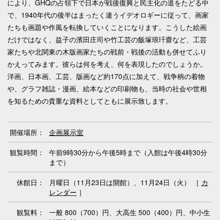
により、GHQの占領下で日本が戦後復興と民主化の道をたどる中
で、1940年代の後半はまったく違うイデオロギーに従って、画家
たちも画題や作風を転換していくことになります。こうした絵画
だけではなく、益子の濱田庄司や竹工芸の飯塚琅玕齋など、工芸
家たちや北関東の木版画家たちの戦前・戦後の活動も併せてふり
かえってみます。彼らは何を考え、何を表現したのでしょうか。
洋画、日本画、工芸、版画など約170点に加えて、戦争柄の着物
や、グラフ雑誌・漫画、絵本などの印刷物も、当時の社会や世相
を知るための貴重な資料としてともに展示致します。
開催場所：
企画展示室
観覧時間：
午前9時30分から午後5時まで（入館は午後4時30分
まで）
休館日：
月曜日（11月23日は開館）、11月24日（火） ［
カ
レンダー
］
観覧料：
一般 800（700）円、大高生 500（400）円、中小生