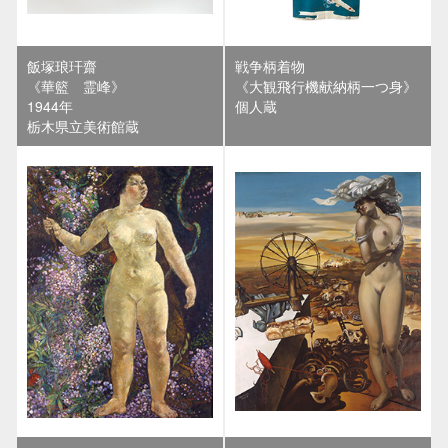
飯塚琅玕齋
戦争柄着物
《華籃 霊峰》
《大観飛行機献納柄一つ身》
1944年
個人蔵
栃木県立美術館蔵