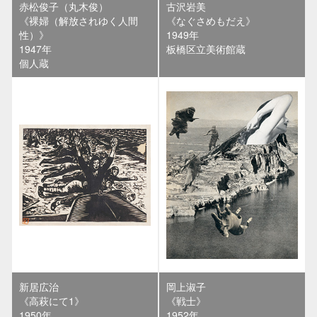
赤松俊子（丸木俊）
古沢岩美
《裸婦（解放されゆく人間
《なぐさめもだえ》
性）》
1949年
1947年
板橋区立美術館蔵
個人蔵
新居広治
岡上淑子
《高萩にて1》
《戦士》
1950年
1952年