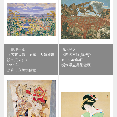
川島理一郎
清水登之
《広東大観（原題：占領即建
《題名不詳[待機]》
設の広東）》
1938-42年頃
1939年
栃木県立美術館蔵
足利市立美術館蔵