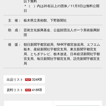
以下無料
＊（ ）内は20名以上の団体／11月3日は無料公開
日
主 催：
栃木県立美術館、下野新聞社
助 成：
芸術文化振興基金、公益財団法人ポーラ美術振興財
団
後 援：
朝日新聞宇都宮総局、NHK宇都宮放送局、エフエム
栃木、産経新聞社宇都宮支局、東京新聞宇都宮支
局、とちぎテレビ、栃木放送、日本経済新聞社宇都
宮支局、毎日新聞社宇都宮支局、読売新聞宇都宮支
局
出品リスト
324KB
資料リスト
418KB