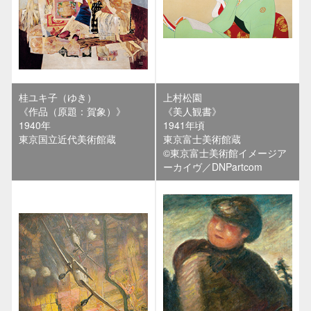
桂ユキ子（ゆき）
上村松園
《作品（原題：賀象）》
《美人観書》
1940年
1941年頃
東京国立近代美術館蔵
東京富士美術館蔵
©東京富士美術館イメージア
ーカイヴ／DNPartcom