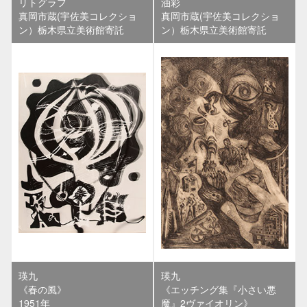
リトグラフ
油彩
真岡市蔵(宇佐美コレクショ
真岡市蔵(宇佐美コレクショ
ン）栃木県立美術館寄託
ン）栃木県立美術館寄託
瑛九
瑛九
《春の風》
《エッチング集『小さい悪
1951年
魔』2ヴァイオリン》