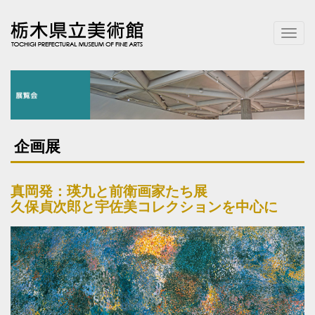
T
o
g
g
l
e
n
a
企画展
v
i
g
真岡発：瑛九と前衛画家たち展
a
久保貞次郎と宇佐美コレクションを中心に
t
i
o
n