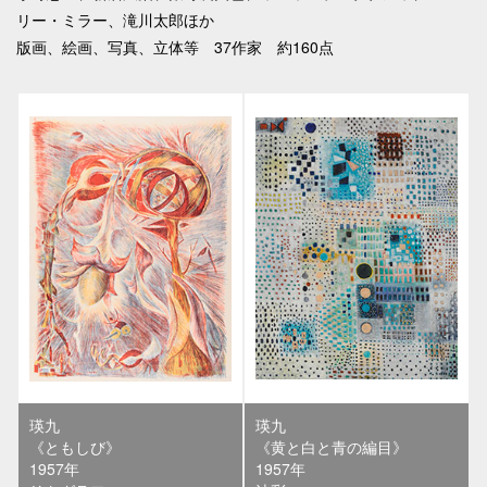
リー・ミラー、滝川太郎ほか
版画、絵画、写真、立体等 37作家 約160点
瑛九
瑛九
《ともしび》
《黄と白と青の編目》
1957年
1957年