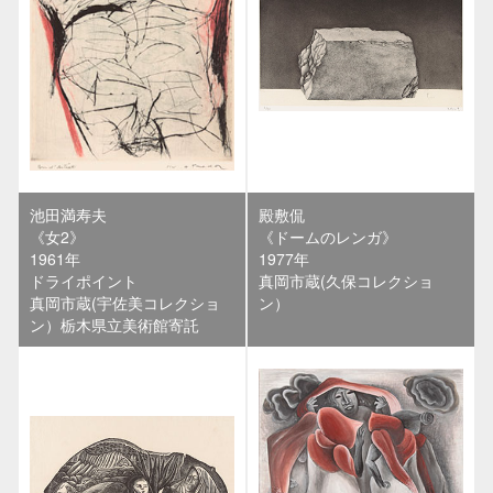
池田満寿夫
殿敷侃
《女2》
《ドームのレンガ》
1961年
1977年
ドライポイント
真岡市蔵(久保コレクショ
真岡市蔵(宇佐美コレクショ
ン）
ン）栃木県立美術館寄託