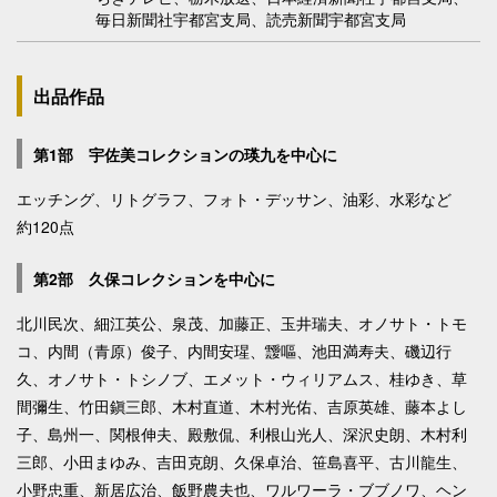
毎日新聞社宇都宮支局、読売新聞宇都宮支局
出品作品
第1部 宇佐美コレクションの瑛九を中心に
エッチング、リトグラフ、フォト・デッサン、油彩、水彩など
約120点
第2部 久保コレクションを中心に
北川民次、細江英公、泉茂、加藤正、玉井瑞夫、オノサト・トモ
コ、内間（青原）俊子、内間安瑆、靉嘔、池田満寿夫、磯辺行
久、オノサト・トシノブ、エメット・ウィリアムス、桂ゆき、草
間彌生、竹田鎭三郎、木村直道、木村光佑、吉原英雄、藤本よし
子、島州一、関根伸夫、殿敷侃、利根山光人、深沢史朗、木村利
三郎、小田まゆみ、吉田克朗、久保卓治、笹島喜平、古川龍生、
小野忠重、新居広治、飯野農夫也、ワルワーラ・ブブノワ、ヘン