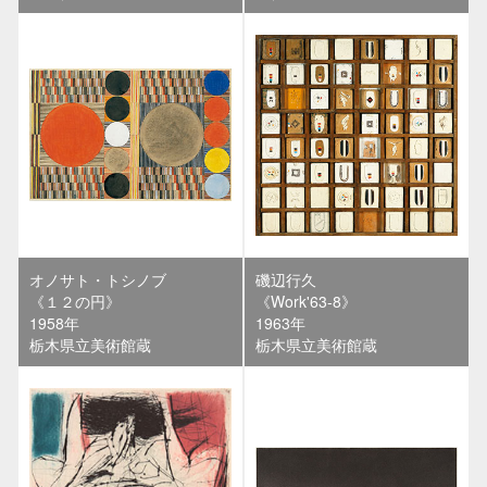
オノサト・トシノブ
磯辺行久
《１２の円》
《Work'63-8》
1958年
1963年
栃木県立美術館蔵
栃木県立美術館蔵