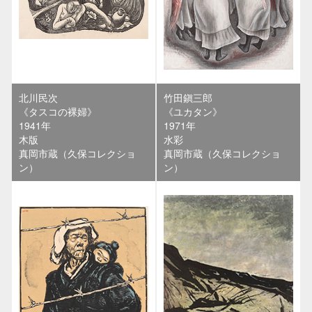
北川民次
竹田鎭三郎
《タスコの裸婦》
《ユカタン》
1941年
1971年
木版
水彩
真岡市蔵（久保コレクショ
真岡市蔵（久保コレクショ
ン）
ン）