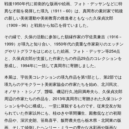
戦後1950年代に前衛的な版画や絵画、フォト・デッサンなどに特
異な才能を発揮した瑛九（1911－60）は、真岡市の素封家で戦後
の新しい美術運動や美術教育の推進者ともなった久保貞次郎
（1909－96）と戦前から知己を得ていました。
その縁で、久保の活動に参加した額縁作家の宇佐美兼吉（1916－
1999）が瑛九と知り合い、1950年代の貴重な作家刷りのエッチン
グやリトグラフをはじめとした絵画、フォト・デッサン等254点
と、久保貞次郎が支援した作家たちの作品29点のコレクションを
形成し、1994年に一括して真岡市に寄贈しました。
本展は、宇佐美コレクションの瑛九作品を第1部とし、第2部では
瑛九らのデモクラート美術家協会の作家たちを始め、北川民次、
オノサト・トシノブ、靉嘔、磯辺行久,池田満寿夫ら、久保貞次郎
周辺の作家たちの作品を、2013年真岡市に寄贈された久保コレク
ションを中心に構成し、一堂に展観するものです。従来交友が知
られていた作家以外にも、桂ゆきや草間彌生、殿敷侃などの初期
作品や、深沢史朗、笹島喜平、飯野農夫也ら栃木県・北関東の版
画、そして傾倒したヘンリー・ミラーの豊かな水彩画や版画な