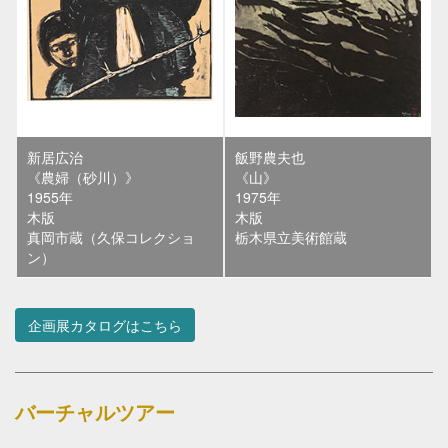
新居広治
飯野農夫也
《農婦（砂川）》
《山》
1955年
1975年
木版
木版
真岡市蔵（久保コレクショ
栃木県立美術館蔵
ン）
企画展カタログはこちら
バーチャルツアー