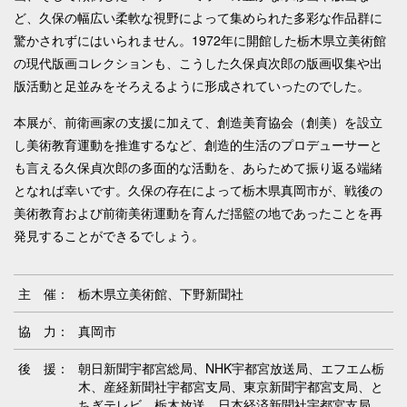
ど、久保の幅広い柔軟な視野によって集められた多彩な作品群に
驚かされずにはいられません。1972年に開館した栃木県立美術館
の現代版画コレクションも、こうした久保貞次郎の版画収集や出
版活動と足並みをそろえるように形成されていったのでした。
本展が、前衛画家の支援に加えて、創造美育協会（創美）を設立
し美術教育運動を推進するなど、創造的生活のプロデューサーと
も言える久保貞次郎の多面的な活動を、あらためて振り返る端緒
となれば幸いです。久保の存在によって栃木県真岡市が、戦後の
美術教育および前衛美術運動を育んだ揺籃の地であったことを再
発見することができるでしょう。
主 催：
栃木県立美術館
、下野新聞社
協 力：
真岡市
後 援：
朝日新聞宇都宮総局、NHK宇都宮放送局、エフエム栃
木、産経新聞社宇都宮支局、東京新聞宇都宮支局、と
ちぎテレビ、栃木放送、日本経済新聞社宇都宮支局、