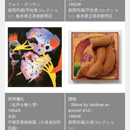
フォト・デッサン
1952年
真岡市蔵(宇佐美コレクショ
真岡市蔵(宇佐美コレクショ
ン）栃木県立美術館寄託
ン）栃木県立美術館寄託
草間彌生
靉嘔
《名声を喰う男》
《Move by rainbow an
1954年
animal! #12》
水彩
1965年
宇都宮美術館蔵（久保貞次郎
真岡市蔵(久保コレクショ
旧蔵）
ン）