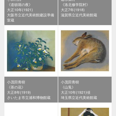
《道頓堀の夜》
《洛北修学院村》
大正10年(1921)
大正7年(1918)
大阪市立近代美術館建設準備
滋賀県立近代美術館蔵
室蔵
小茂田青樹
小茂田青樹
《茶の花》
《山兎》
大正8年(1919)
大正10年(1921)頃
さいたま市立浦和博物館蔵
埼玉県立近代美術館蔵