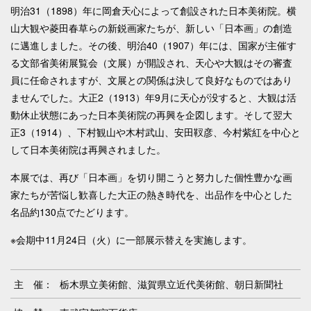
明治31（1898）年に岡倉天心によって創設された日本美術院。横
山大観や菱田春草らの新鋭画家たちが、新しい「日本画」の創造
に邁進しました。その後、明治40（1907）年には、国家が主催す
る文部省美術展覧会（文展）が開設され、天心や大観はその審査
員に任命されますが、文展との関係は決して良好なものではあり
ませんでした。大正2（1913）年9月に天心が没すると、大観は活
動休止状態にあった日本美術院の再興を企図します。そして翌大
正3（1914）、下村観山や木村武山、安田靫彦、今村紫紅を中心と
して日本美術院は再興されました。
本展では、再び「日本画」を切り開こうと努力した個性豊かな画
家たちが苦悩し歓喜した大正の熱き時代を、出品作を中心とした
名品約130点でたどります。
※会期中11月24日（火）に一部展示替えを実施します。
主 催：
栃木県立美術館、滋賀県立近代美術館、朝日新聞社