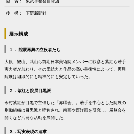
協 賛：
東武宇都宮百貨店
後 援：
下野新聞社
展示構成
１． 院展再興の立役者たち
大観、観山、武山ら前期日本美術院メンバーに靫彦と紫紅ら若手
実力者が加わり、その団結力と作品の高い芸術性によって、再興
院展は組織的にも精神的にも安定していった。
２．紫紅と院展目黒派
今村紫紅が目黒で主催した「赤曜会」。若手を中心とした院展の
別働組織は目黒派と呼称され、南画や西洋画を研究し、展覧会を
開くなど活発な活動を展開した。
３．写実表現の追求