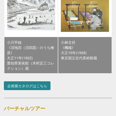
小川芋銭
小林古径
《沼地四（沼四題）のうち檜
《機織》
原》
大正15年(1926)
大正11年(1922)
東京国立近代美術館蔵
愛知県美術館（木村定三コレ
クション）蔵
企画展カタログはこちら
バーチャルツアー