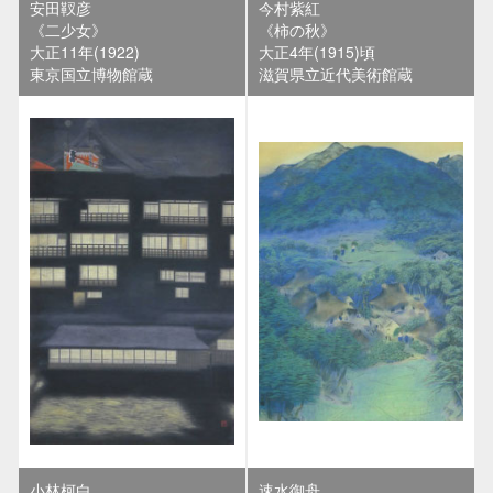
安田靫彦
今村紫紅
《二少女》
《柿の秋》
大正11年(1922)
大正4年(1915)頃
東京国立博物館蔵
滋賀県立近代美術館蔵
小林柯白
速水御舟