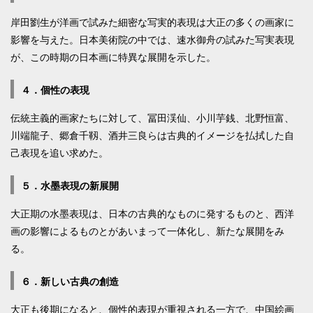
岸田劉生が洋画で試みた細密な写実的表現は大正の多くの画家に
影響を与えた。日本美術院の中では、速水御舟の試みた写実表現
が、この時期の日本画に特異な展開を示した。
４．個性の表現
伝統主義的画家たちに対して、冨田渓仙、小川芋銭、北野恒富、
川端龍子、郷倉千靱、酒井三良らは古典的イメージを払拭した自
己表現を追い求めた。
５．水墨表現の新展開
大正期の水墨表現は、日本の古典的なものに発するものと、西洋
画の影響によるものとがあいまって一体化し、新たな展開をみ
る。
６．新しい古典の創造
大正も後期になると、個性的表現が重視される一方で、中国絵画