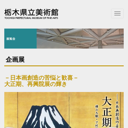
T
o
g
g
l
e
n
a
企画展
v
i
g
－日本画創造の苦悩と歓喜－
a
大正期、再興院展の輝き
t
i
o
n