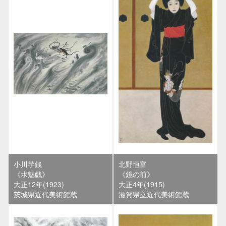
小川芋銭
北野恒富
《水魅戯》
《鏡の前》
大正12年(1923)
大正4年(1915)
茨城県近代美術館蔵
滋賀県立近代美術館蔵