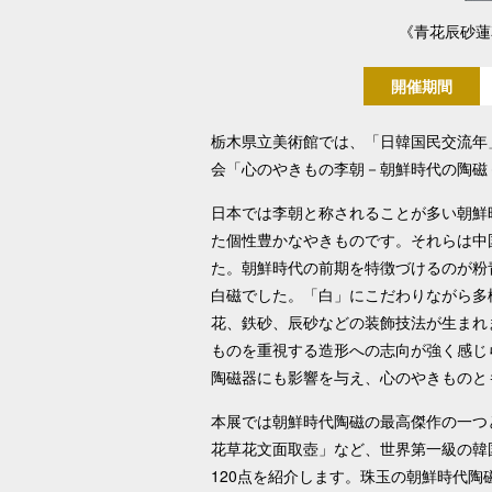
《青花辰砂蓮
開催期間
栃木県立美術館では、「日韓国民交流年
会「心のやきもの李朝－朝鮮時代の陶磁
日本では李朝と称されることが多い朝鮮時代
た個性豊かなやきものです。それらは中
た。朝鮮時代の前期を特徴づけるのが粉
白磁でした。「白」にこだわりながら多
花、鉄砂、辰砂などの装飾技法が生まれ
ものを重視する造形への志向が強く感じ
陶磁器にも影響を与え、心のやきものと
本展では朝鮮時代陶磁の最高傑作の一つ
花草花文面取壺」など、世界第一級の韓
120点を紹介します。珠玉の朝鮮時代