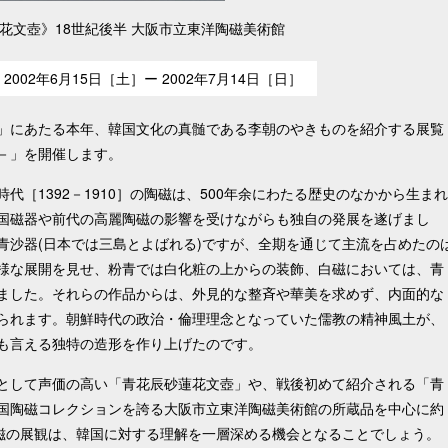
花文壺》18世紀後半 大阪市立東洋陶磁美術館
2002年6月15日［土］ー 2002年7月14日［日］
」にあたる本年、韓国文化の真髄である李朝のやきものを紹介する展覧
－」を開催します。
［1392－1910］の陶磁は、500年余にわたる歴史のなかから生まれ
国磁器や前代の高麗陶磁の影響を受けながらも独自の発展を遂げまし
青沙器(日本では三島とよばれる)ですが、全期を通じて主流を占めたの
様な展開を見せ、粉青では白化粧の上からの装飾、白磁においては、青
ました。それらの作品からは、外見的な整斉や華美を求めず、内面的な
られます。朝鮮時代の政治・倫理理念となっていた儒教の精神風土が、
も言える独特の造形を作り上げたのです。
として声価の高い「青花辰砂蓮花文壺」や、戦後初めて紹介される「青
国陶磁コレクションを誇る大阪市立東洋陶磁美術館の所蔵品を中心に約
陶磁の展観は、韓国に対する理解を一層深める機会となることでしょう。