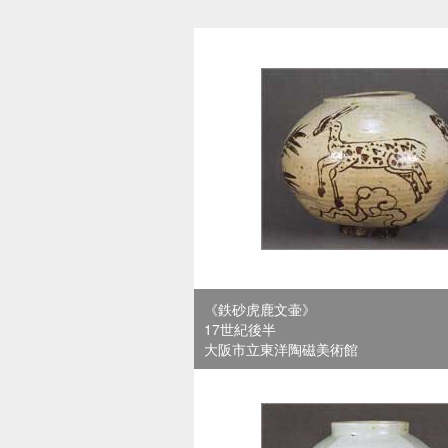
《鉄砂虎鹿文壷》
17世紀後半
大阪市立東洋陶磁美術館