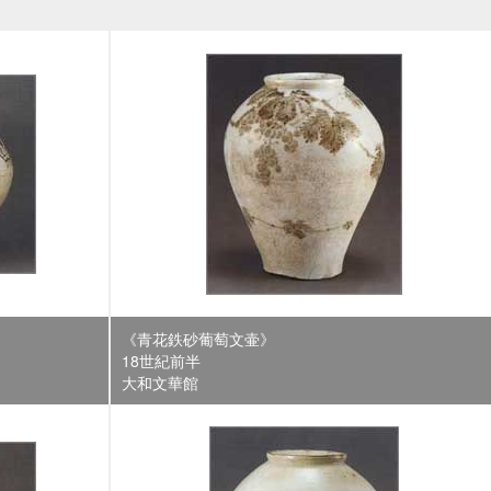
《青花鉄砂葡萄文壷》
18世紀前半
大和文華館