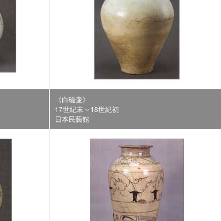
《白磁壷》
17世紀末～18世紀初
日本民藝館